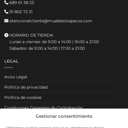
689 61 38 23
91 802 72 21
atencionalcliente@muebleslospacos.com
HORARIO DE TIENDA:
Lunes a viernes: de 9:00 a 14:00 | 16:00 a 21:00
Sábados: de 9:00 a 14:00 | 17:00 a 21:00
LEGAL
Aviso Legal
Política de privacidad
Política de cookies
Condiciones Generales de Contratación
Gestionar consentimiento
Condiciones Particulares
Utilizamos cookies propias para que usted tenga la mejor