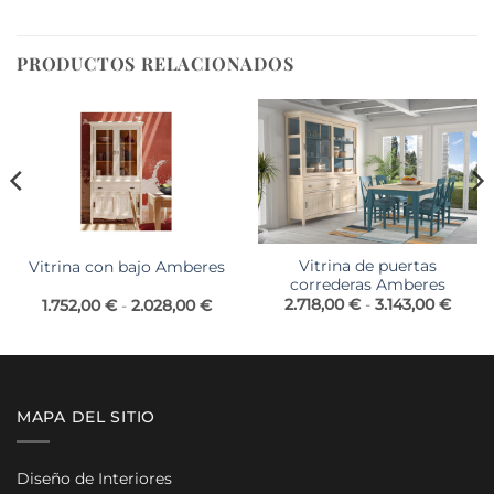
PRODUCTOS RELACIONADOS
Vitrina de puertas
Vitrina con bajo Amberes
correderas Amberes
Rang
o
Rango
2.718,00
€
-
3.143,00
€
1.752,00
€
-
2.028,00
€
de
de
preci
os:
precios:
desd
e
desde
2.718
0 €
1.752,00 €
hasta
hasta
3.143
0 €
2.028,00 €
MAPA DEL SITIO
Diseño de Interiores