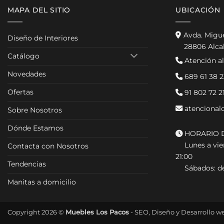
MAPA DEL SITIO
UBICACIÓN
Avda. Migu
Diseño de Interiores
28806 Alca
Catálogo
Atención al
Novedades
689 61 38 2
Ofertas
91 802 72 2
atencional
Sobre Nosotros
Dónde Estamos
HORARIO D
Lunes a vier
Contacta con Nosotros
21:00
Tendencias
Sábados: de
Manitas a domicilio
Copyright 2026 ©
Muebles Los Pacos
- SEO, Diseño y Desarrollo w