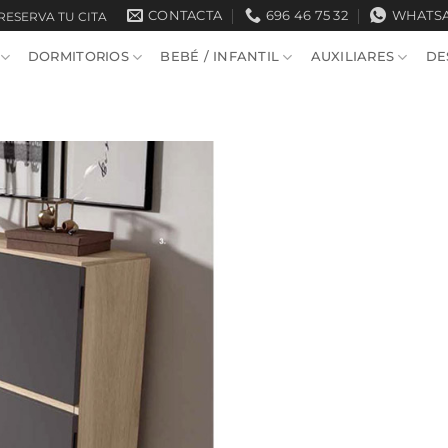
CONTACTA
696 46 75 32
WHATS
RESERVA TU CITA
DORMITORIOS
BEBÉ / INFANTIL
AUXILIARES
DE