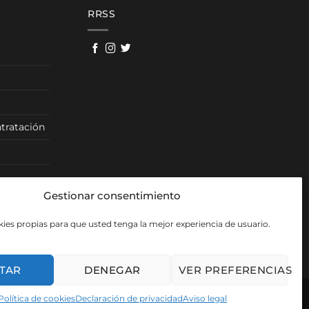
RRSS
tratación
Gestionar consentimiento
ies propias para que usted tenga la mejor experiencia de usuario.
TAR
DENEGAR
VER PREFERENCIAS
Política de cookies
Declaración de privacidad
Aviso legal
Visa
PayPal
Mas