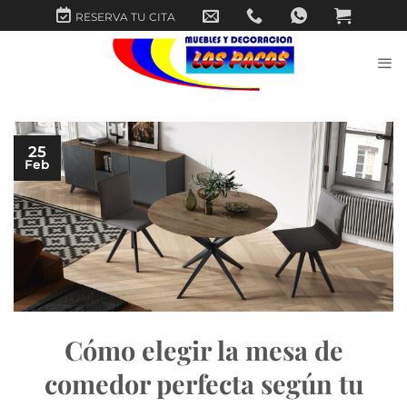
Saltar
RESERVA TU CITA
al
contenido
25
Feb
Cómo elegir la mesa de
comedor perfecta según tu