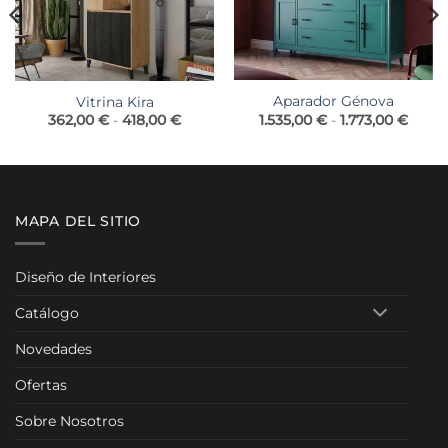
Aparador Génova
Vitrina Kira
Rang
Rango
1.535,00
€
-
1.773,00
€
362,00
€
-
418,00
€
de
de
precio
precios:
desde
desde
1.535,
362,00 €
hasta
hasta
1.773,
418,00 €
MAPA DEL SITIO
Diseño de Interiores
Catálogo
Novedades
Ofertas
Sobre Nosotros