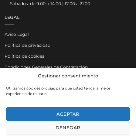
Sábados: de 9:00 a 14:00 | 17:00 a 21:00
LEGAL
Aviso Legal
Política de privacidad
Política de cookies
Condiciones Generales de Contratación
Gestionar consentimiento
Condiciones Particulares
Utilizamos cookies propias para que usted tenga la mejor
Política de Venta y Cancelación/Devolución
experiencia de usuario.
RRSS
ACEPTAR
DENEGAR