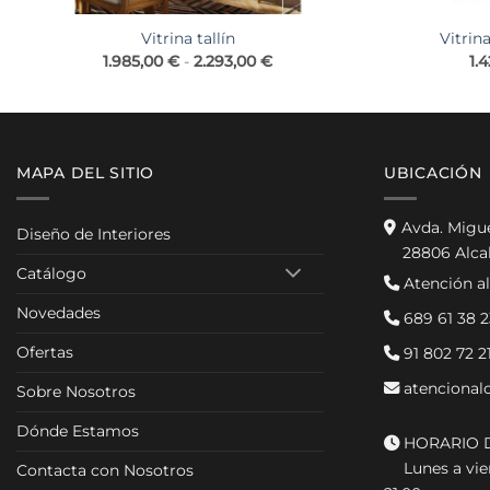
Vitrina tallín
Vitrin
Rango
1.985,00
€
-
2.293,00
€
1.
de
precios:
desde
1.985,00 €
hasta
2.293,00 €
MAPA DEL SITIO
UBICACIÓN
Avda. Migu
Diseño de Interiores
28806 Alca
Catálogo
Atención al
Novedades
689 61 38 2
Ofertas
91 802 72 2
atencional
Sobre Nosotros
Dónde Estamos
HORARIO D
Lunes a vier
Contacta con Nosotros