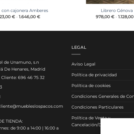
a con cajonera Amberes
Librero Génova
Rango
423,00
€
-
1.646,00
€
978,00
€
-
1.128,0
de
precios:
desde
1.423,00 €
hasta
1.646,00 €
LEGAL
el de Unamuno, s.n
Aviso Legal
lá De Henares, Madrid
Política de privacidad
 Cliente:
696 46 75 32
Política de cookies
3
Condiciones Generales de Con
1
cliente@muebleslospacos.com
Condiciones Particulares
Política de Venta y
E TIENDA:
Cancelación/Devolución
nes: de 9:00 a 14:00 | 16:00 a