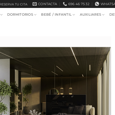
CONTACTA
696 46 75 32
WHATS
RESERVA TU CITA
DORMITORIOS
BEBÉ / INFANTIL
AUXILIARES
DE