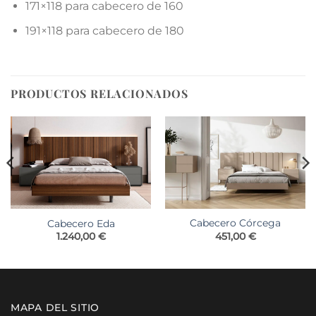
171×118 para cabecero de 160
191×118 para cabecero de 180
PRODUCTOS RELACIONADOS
Cabecero Córcega
Cabecero Eda
o
451,00
€
1.240,00
€
os:
e
00 €
a
00 €
MAPA DEL SITIO