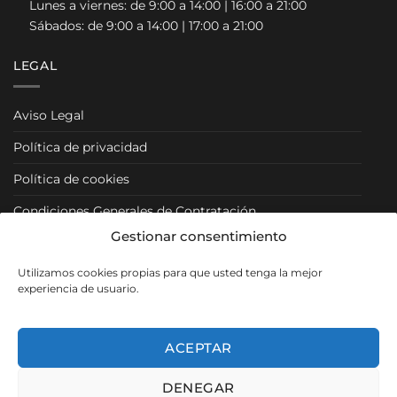
Lunes a viernes: de 9:00 a 14:00 | 16:00 a 21:00
Sábados: de 9:00 a 14:00 | 17:00 a 21:00
LEGAL
Aviso Legal
Política de privacidad
Política de cookies
Condiciones Generales de Contratación
Gestionar consentimiento
Condiciones Particulares
Utilizamos cookies propias para que usted tenga la mejor
Política de Venta y Cancelación/Devolución
experiencia de usuario.
RRSS
ACEPTAR
DENEGAR