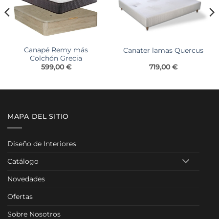
Canapé Remy más
Canater lamas Quercus
Colchón Grecia
599,00
€
719,00
€
MAPA DEL SITIO
Diseño de Interiores
Catálogo
Novedades
Ofertas
Sobre Nosotros