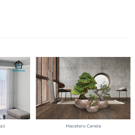
Macetero Canela
til