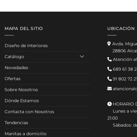
MAPA DEL SITIO
UBICACIÓN
Avda. Migu
Diseño de Interiores
28806 Alca
Catálogo
Atención al
Novedades
689 61 38 2
Ofertas
91 802 72 2
atencional
Sobre Nosotros
Dónde Estamos
HORARIO D
Lunes a vier
Contacta con Nosotros
21:00
Tendencias
Sábados: de
Manitas a domicilio