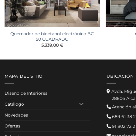
Quemador de bioetanol electrónico BC
50 CUADRADO
5.339,00
€
MAPA DEL SITIO
UBICACIÓN
Avda. Migu
Diseño de Interiores
28806 Alca
Catálogo
Atención al
Novedades
689 61 38 2
Ofertas
91 802 72 2
atencional