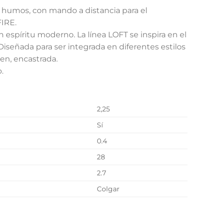
e humos, con mando a distancia para el
FIRE.
spíritu moderno. La línea LOFT se inspira en el
 Diseñada para ser integrada en diferentes estilos
ien, encastrada.
.
2,25
Sí
0.4
28
2.7
Colgar