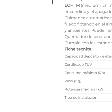
LOFT M
(medium), c
him
encendido y el apagado
Chimenea automática pen
fuego flotando en el air
y ambientes. Puede insta
Quemador de bioetanol d
Cumple con los estándar
Ficha tecnica
Capacidad depósito de etan
Certificado TUV
Consumo máximo (l/h)
Peso (Kg)
Potencia máxima (kW)
Tipo de instalación