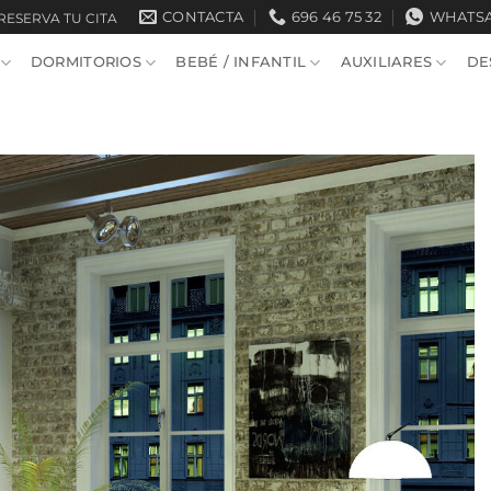
CONTACTA
696 46 75 32
WHATS
RESERVA TU CITA
DORMITORIOS
BEBÉ / INFANTIL
AUXILIARES
DE