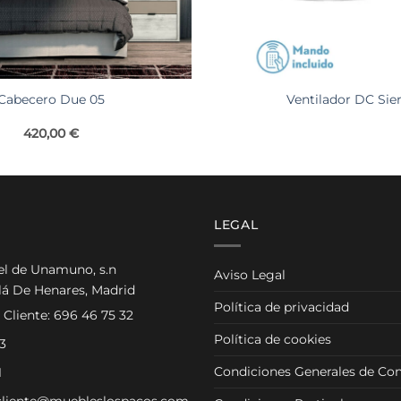
Cabecero Due 05
Ventilador DC Sier
420,00
€
LEGAL
el de Unamuno, s.n
Aviso Legal
lá De Henares, Madrid
Política de privacidad
 Cliente:
696 46 75 32
Política de cookies
3
Condiciones Generales de Con
1
cliente@muebleslospacos.com