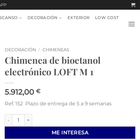
APP
SCANSO
DECORACIÓN
EXTERIOR
LOW COST
DECORACIÓN
/
CHIMENEAS
Chimenea de bioetanol
electrónico LOFT M 1
5.912,00
€
Ref. 152 Plazo de entrega de 5 a 9 semanas
Chimenea de bioetanol electrónico LOFT M 1 cantidad
ME INTERESA