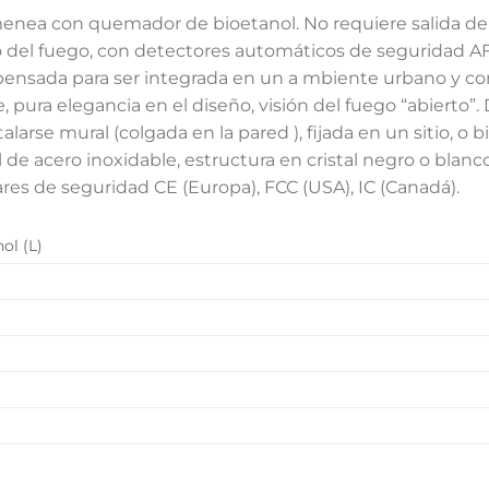
enea con quemador de bioetanol.
No requiere salida d
 del fuego, con detectores automáticos de seguridad A
sada para ser integrada en un a mbiente urbano y con e
e, pura elegancia en el diseño, visión del fuego “abierto”.
larse mural (colgada en la pared ), fijada en un sitio, o b
e acero inoxidable, estructura en cristal negro o blanco
es de seguridad CE (Europa), FCC (USA), IC (Canadá).
ol (L)