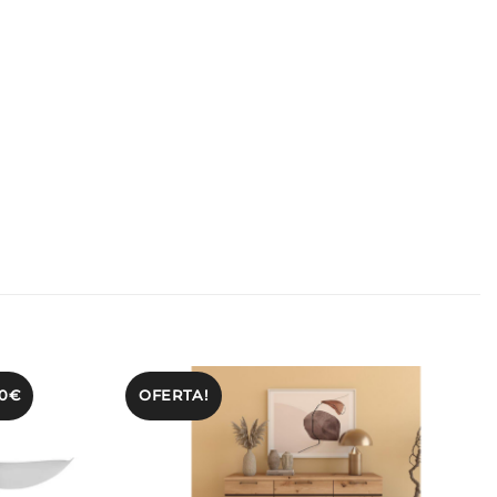
50€
OFERTA!