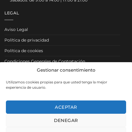
LEGAL
Aviso Legal
Política de privacidad
Política de cookies
Condiciones Generales de Contratación
Gestionar consentimiento
Condiciones Particulares
Utilizamos cookies propias para que usted tenga la mejor
Política de Venta y Cancelación/Devolución
experiencia de usuario.
RRSS
ACEPTAR
DENEGAR
Visa
PayPal
MasterCard