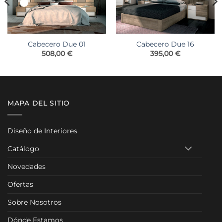
Cabecero Due 01
Cabecero Due 16
508,00
€
395,00
€
MAPA DEL SITIO
Diseño de Interiores
Catálogo
Novedades
Ofertas
Sobre Nosotros
Dónde Estamos