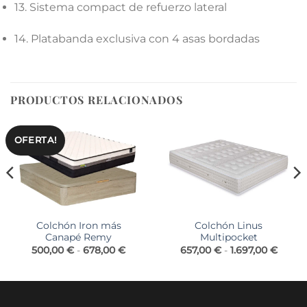
13. Sistema compact de refuerzo lateral
14. Platabanda exclusiva con 4 asas bordadas
PRODUCTOS RELACIONADOS
OFERTA!
Colchón Iron más
Colchón Linus
Canapé Remy
Multipocket
Rango
Rang
500,00
€
-
678,00
€
657,00
€
-
1.697,00
€
de
de
precios:
precio
desde
desde
500,00 €
657,0
hasta
hasta
678,00 €
1.697,