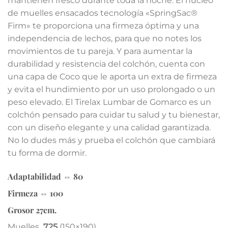
mantienen fresco durante toda la noche. El núcleo
de muelles ensacados tecnología «SpringSac®
Firm» te proporciona una firmeza óptima y una
independencia de lechos, para que no notes los
movimientos de tu pareja. Y para aumentar la
durabilidad y resistencia del colchón, cuenta con
una capa de Coco que le aporta un extra de firmeza
y evita el hundimiento por un uso prolongado o un
peso elevado. El Tirelax Lumbar de Gomarco es un
colchón pensado para cuidar tu salud y tu bienestar,
con un diseño elegante y una calidad garantizada.
No lo dudes más y prueba el colchón que cambiará
tu forma de dormir.
Adaptabilidad ⇔
80
Firmeza ⇔
100
Grosor
27cm.
Muelles
725
(150×190)