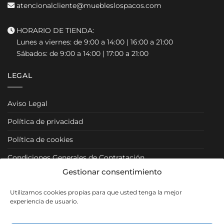
atencionalcliente@muebleslospacos.com
HORARIO DE TIENDA:
Lunes a viernes: de 9:00 a 14:00 | 16:00 a 21:00
Sábados: de 9:00 a 14:00 | 17:00 a 21:00
LEGAL
Aviso Legal
Política de privacidad
Política de cookies
Condiciones Generales de Contratación
Gestionar consentimiento
Condiciones Particulares
Utilizamos cookies propias para que usted tenga la mejor
Política de Venta y Cancelación/Devolución
experiencia de usuario.
RRSS