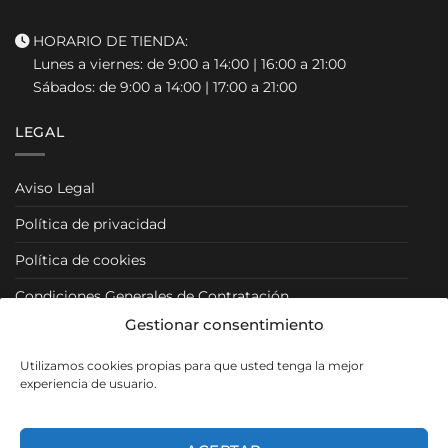
HORARIO DE TIENDA:
Lunes a viernes: de 9:00 a 14:00 | 16:00 a 21:00
Sábados: de 9:00 a 14:00 | 17:00 a 21:00
LEGAL
Aviso Legal
Política de privacidad
Política de cookies
Condiciones Generales de Contratación
Gestionar consentimiento
Condiciones Particulares
Utilizamos cookies propias para que usted tenga la mejor
Política de Venta y Cancelación/Devolución
experiencia de usuario.
RRSS