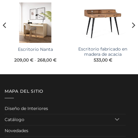
Escritorio fabricado en
Escritorio Nanta
madera de acacia
Rango
209,00
€
-
268,00
€
533,00
€
de
precios:
desde
209,00 €
hasta
268,00 €
MAPA DEL SITIO
Diseño de Interiores
Catálogo
Novedades