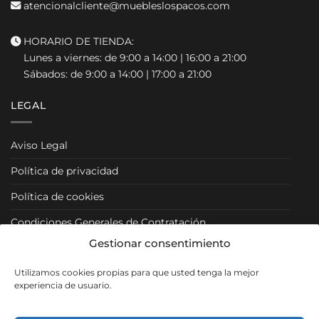
atencionalcliente@muebleslospacos.com
HORARIO DE TIENDA:
Lunes a viernes: de 9:00 a 14:00 | 16:00 a 21:00
Sábados: de 9:00 a 14:00 | 17:00 a 21:00
LEGAL
Aviso Legal
Política de privacidad
Política de cookies
Condiciones Generales de Contratación
Gestionar consentimiento
Condiciones Particulares
Utilizamos cookies propias para que usted tenga la mejor
Política de Venta y Cancelación/Devolución
experiencia de usuario.
RRSS