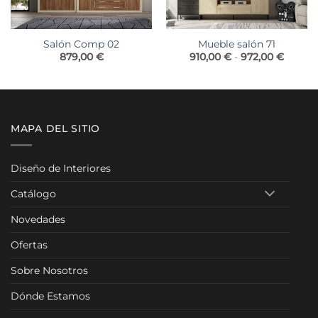
Salón Comp 02
Mueble salón 71
Rango
879,00
€
910,00
€
-
972,00
€
de
precios
desde
910,00
hasta
972,00
MAPA DEL SITIO
Diseño de Interiores
Catálogo
Novedades
Ofertas
Sobre Nosotros
Dónde Estamos