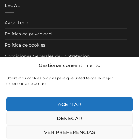
LEGAL
Aviso Legal
Política de privacidad
Política de cookies
Condiciones Generales de Contratación
Gestionar consentimiento
Condiciones Particulares
Utilizamos cookies propias para que usted tenga la mejor
Política de Venta y Cancelación/Devolución
experiencia de usuario.
RRSS
ACEPTAR
DENEGAR
Visa
PayPal
MasterCard
VER PREFERENCIAS