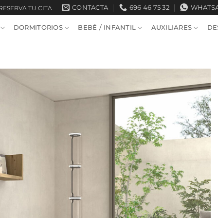
CONTACTA
696 46 75 32
WHATS
RESERVA TU CITA
DORMITORIOS
BEBÉ / INFANTIL
AUXILIARES
DE