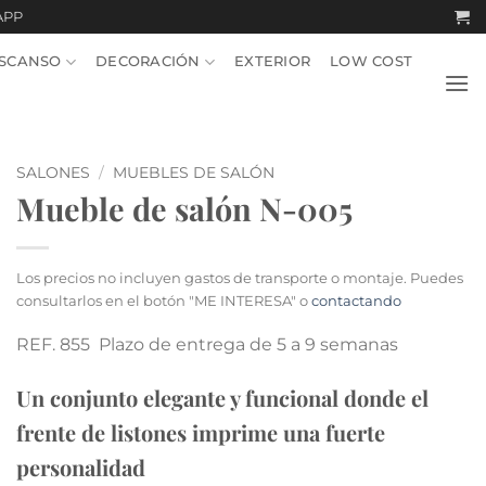
APP
SCANSO
DECORACIÓN
EXTERIOR
LOW COST
SALONES
/
MUEBLES DE SALÓN
Mueble de salón N-005
Los precios no incluyen gastos de transporte o montaje. Puedes
consultarlos en el botón "ME INTERESA" o
contactando
REF. 855 Plazo de entrega de 5 a 9 semanas
Un conjunto elegante y funcional donde el
frente de listones imprime una fuerte
personalidad