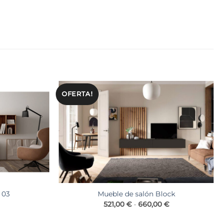
OFERTA!
 03
Mueble de salón Block
Rango
521,00
€
-
660,00
€
de
precios: