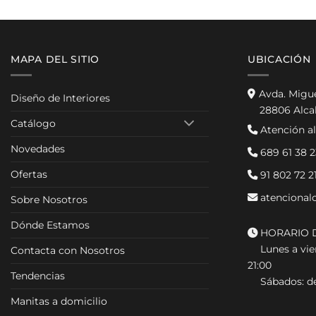
MAPA DEL SITIO
UBICACIÓN
Avda. Migu
Diseño de Interiores
28806 Alca
Catálogo
Atención al
Novedades
689 61 38 2
Ofertas
91 802 72 2
atencional
Sobre Nosotros
Dónde Estamos
HORARIO D
Lunes a vier
Contacta con Nosotros
21:00
Tendencias
Sábados: de
Manitas a domicilio