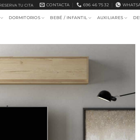
CONTACTA
696 46 75 32
WHATS
RESERVA TU CITA
DORMITORIOS
BEBÉ / INFANTIL
AUXILIARES
DE