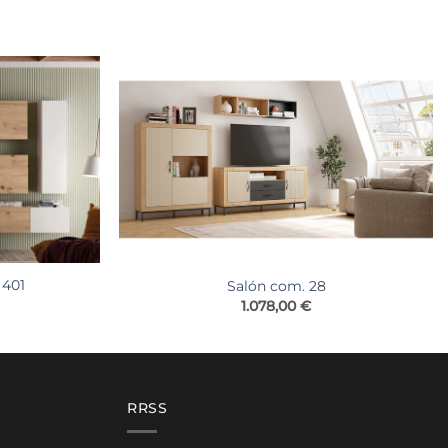
 401
Salón com. 28
1.078,00
€
RRSS