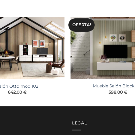
OFERTA!
Mueble Salón Block
alón Otto mod 102
598,00
€
642,00
€
LEGAL