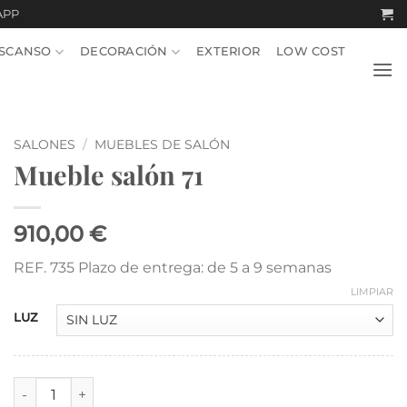
APP
SCANSO
DECORACIÓN
EXTERIOR
LOW COST
SALONES
/
MUEBLES DE SALÓN
Mueble salón 71
910,00 €
REF. 735 Plazo de entrega: de 5 a 9 semanas
LIMPIAR
LUZ
Mueble salón 71 cantidad