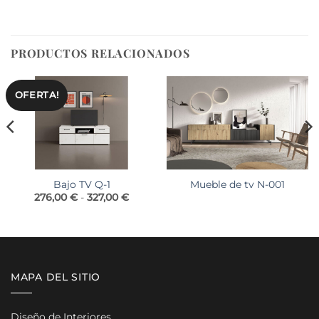
PRODUCTOS RELACIONADOS
OFERTA!
Bajo TV Q-1
Mueble de tv N-001
Rango
276,00
€
-
327,00
€
o
de
precios:
os:
desde
e
276,00 €
0 €
hasta
327,00 €
00 €
MAPA DEL SITIO
Diseño de Interiores