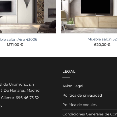
Mueble salón 52
ble salón Aire 43006
620,00
€
1.171,00
€
LEGAL
el de Unamuno, s.n
Aviso Legal
lá De Henares, Madrid
Política de privacidad
 Cliente:
696 46 75 32
Política de cookies
3
Condiciones Generales de Con
1