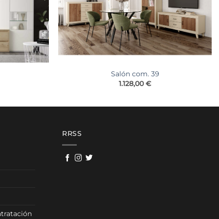
Salón com. 39
1.128,00
€
RRSS
tratación