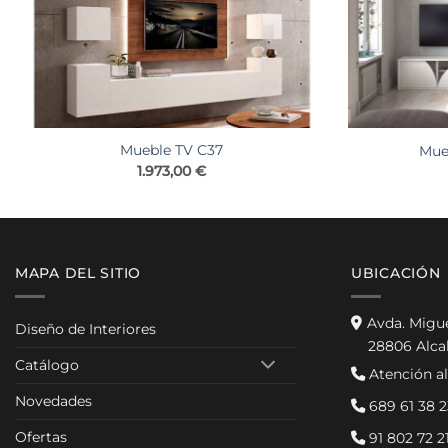
Mueble TV C37
Mue
1.973,00
€
MAPA DEL SITIO
UBICACIÓN
Avda. Migu
Diseño de Interiores
28806 Alca
Catálogo
Atención al
Novedades
689 61 38 2
Ofertas
91 802 72 2