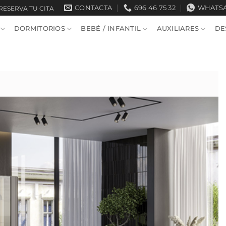
CONTACTA
696 46 75 32
WHATS
RESERVA TU CITA
DORMITORIOS
BEBÉ / INFANTIL
AUXILIARES
DE