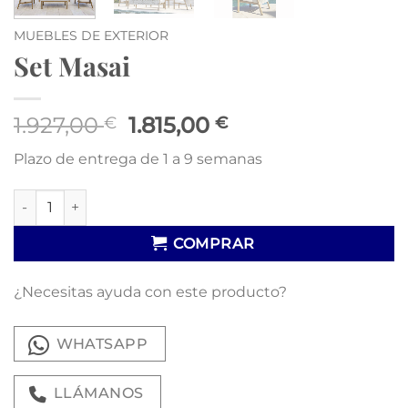
MUEBLES DE EXTERIOR
Set Masai
El
El
1.927,00
1.815,00
€
€
precio
precio
Plazo de entrega de 1 a 9 semanas
original
actual
era:
es:
Set Masai cantidad
1.927,00 €.
1.815,00 €.
COMPRAR
¿Necesitas ayuda con este producto?
WHATSAPP
LLÁMANOS