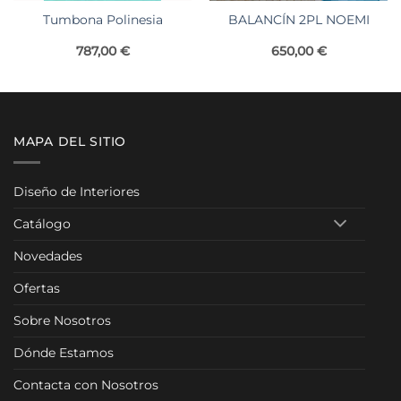
Tumbona Polinesia
BALANCÍN 2PL NOEMI
787,00
€
650,00
€
io
al
,00 €.
MAPA DEL SITIO
Diseño de Interiores
Catálogo
Novedades
Ofertas
Sobre Nosotros
Dónde Estamos
Contacta con Nosotros