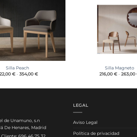
Silla Peach
Silla Magneto
Rango
22,00
€
-
354,00
€
216,00
€
-
263,00
de
precios:
desde
322,00 €
hasta
354,00 €
LEGAL
el de Unamuno, s.n
Aviso Legal
lá De Henares, Madrid
Política de privacidad
 Cliente:
696 46 75 32