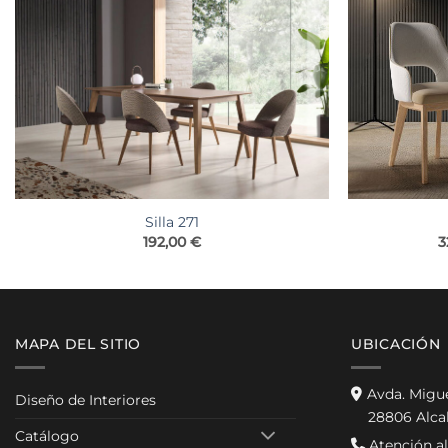
Silla 271
3
192,00
€
MAPA DEL SITIO
UBICACIÓN
Avda. Migu
Diseño de Interiores
28806 Alca
Catálogo
Atención al