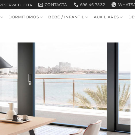
CONTACTA
696 46 75 32
WHATS
RESERVA TU CITA
DORMITORIOS
BEBÉ / INFANTIL
AUXILIARES
DE