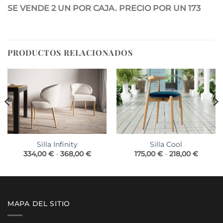
SE VENDE 2 UN POR CAJA. PRECIO POR UN 173
PRODUCTOS RELACIONADOS
Silla Infinity
Silla Cool
Rango
Rango
334,00
€
-
368,00
€
175,00
€
-
218,00
€
de
de
precios:
precios
desde
desde
334,00 €
175,00 
hasta
hasta
368,00 €
218,00 
MAPA DEL SITIO