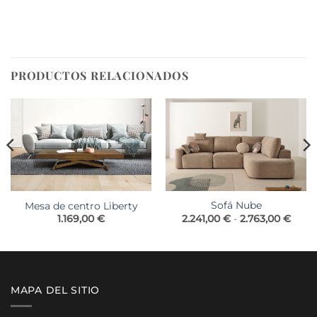
PRODUCTOS RELACIONADOS
Sofá Nube
Mesa de centro Liberty
Rang
2.241,00
€
-
2.763,00
€
1.169,00
€
de
preci
desd
2.241
hasta
2.763
MAPA DEL SITIO