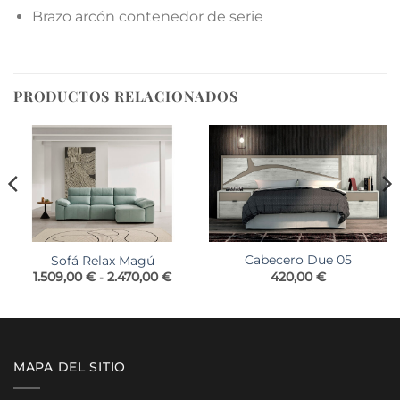
Brazo arcón contenedor de serie
PRODUCTOS RELACIONADOS
Cabecero Due 05
Sofá Relax Magú
Rango
420,00
€
1.509,00
€
-
2.470,00
€
de
precios:
desde
1.509,00 €
hasta
2.470,00 €
MAPA DEL SITIO