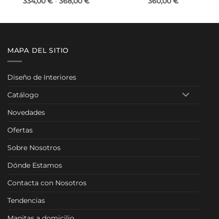
o
Rango
334,00
€
-
368,00
€
360,00
€
de
os:
precios:
e
desde
0 €
334,00 €
hasta
00 €
368,00 €
MAPA DEL SITIO
Diseño de Interiores
Catálogo
Novedades
Ofertas
Sobre Nosotros
Dónde Estamos
Contacta con Nosotros
Tendencias
Manitas a domicilio