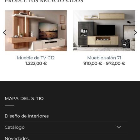
PRODUCTOS RELACIONADOS
Mueble de TV C12
Mueble salón 71
Rango
1.222,00
€
910,00
€
-
972,00
€
de
precios
desde
910,00
hasta
972,00
MAPA DEL SITIO
Diseño de Interiores
Catálogo
Novedades