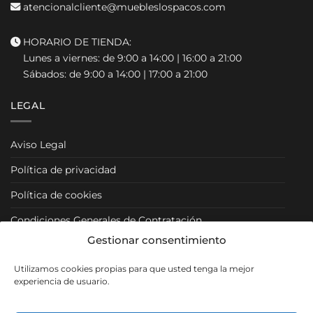
atencionalcliente@muebleslospacos.com
HORARIO DE TIENDA:
Lunes a viernes: de 9:00 a 14:00 | 16:00 a 21:00
Sábados: de 9:00 a 14:00 | 17:00 a 21:00
LEGAL
Aviso Legal
Política de privacidad
Política de cookies
Condiciones Generales de Contratación
Gestionar consentimiento
Condiciones Particulares
Utilizamos cookies propias para que usted tenga la mejor
Política de Venta y Cancelación/Devolución
experiencia de usuario.
RRSS