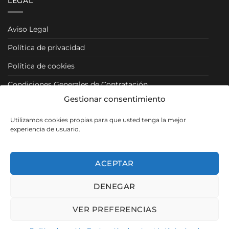
LEGAL
Aviso Legal
Política de privacidad
Política de cookies
Condiciones Generales de Contratación
Gestionar consentimiento
Condiciones Particulares
Utilizamos cookies propias para que usted tenga la mejor
Política de Venta y Cancelación/Devolución
experiencia de usuario.
RRSS
ACEPTAR
DENEGAR
Visa
PayPal
MasterCard
VER PREFERENCIAS
Copyright 2026 ©
Muebles Los Pacos
- SEO, Diseño y Desarrollo