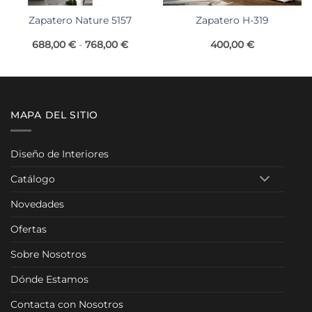
Zapatero Nature 5157
Zapatero H-319
Rango
688,00
€
-
768,00
€
400,00
€
de
precios:
desde
688,00 €
hasta
768,00 €
MAPA DEL SITIO
Diseño de Interiores
Catálogo
Novedades
Ofertas
Sobre Nosotros
Dónde Estamos
Contacta con Nosotros